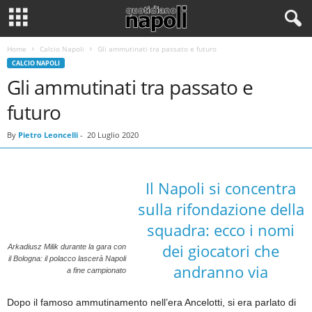
Home
Calcio Napoli
Gli ammutinati tra passato e futuro
CALCIO NAPOLI
Gli ammutinati tra passato e
futuro
By
Pietro Leoncelli
-
20 Luglio 2020
Il Napoli si concentra
sulla rifondazione della
squadra: ecco i nomi
dei giocatori che
Arkadiusz Milik durante la gara con
il Bologna: il polacco lascerà Napoli
andranno via
a fine campionato
Dopo il famoso ammutinamento nell’era Ancelotti, si era parlato di