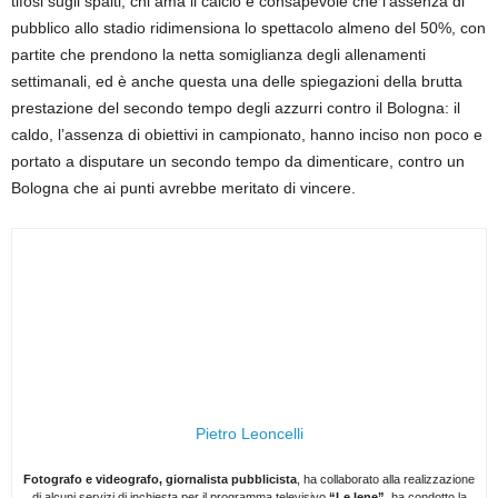
tifosi sugli spalti, chi ama il calcio è consapevole che l’assenza di
pubblico allo stadio ridimensiona lo spettacolo almeno del 50%, con
partite che prendono la netta somiglianza degli allenamenti
settimanali, ed è anche questa una delle spiegazioni della brutta
prestazione del secondo tempo degli azzurri contro il Bologna: il
caldo, l’assenza di obiettivi in campionato, hanno inciso non poco e
portato a disputare un secondo tempo da dimenticare, contro un
Bologna che ai punti avrebbe meritato di vincere.
Pietro Leoncelli
Fotografo e videografo, giornalista pubblicista
, ha collaborato alla realizzazione
di alcuni servizi di inchiesta per il programma televisivo
“Le Iene”
, ha condotto la