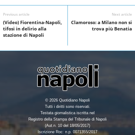
e
t
k
r
Previous article
Next article
b
t
e
e
(Video) Fiorentina-Napoli,
Clamoroso: a Milano non si
o
e
d
tifosi in delirio alla
trova più Benatia
o
r
I
stazione di Napoli
k
n
© 2026 Quotidiano Napoli
Tutti i diritti sono riservati.
Testata giornalistica iscritta nel
Registro della Stampa del Tribunale di Napoli
(Aut.n. 10 del 18/05/2017)
Iscrizione Roc: n.p. 0071355/2017