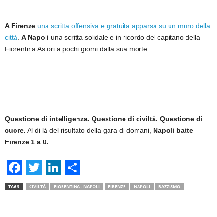
A Firenze
una scritta offensiva e gratuita apparsa su un muro della
città
.
A Napoli
una scritta solidale e in ricordo del capitano della
Fiorentina Astori a pochi giorni dalla sua morte.
Questione di intelligenza.
Questione di civiltà. Questione di
cuore.
Al di là del risultato della gara di domani,
Napoli batte
Firenze 1 a 0.
F
T
L
S
TAGS
CIVILTÀ
FIORENTINA - NAPOLI
FIRENZE
NAPOLI
RAZZISMO
a
w
i
h
c
i
n
a
Facebook
Linkedin
Twit
Share