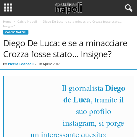
Home
Calcio Napoli
Diego De Luca: e se a minacciare Crozza fosse stato…
Insigne?
CALCIO NAPOLI
Diego De Luca: e se a minacciare
Crozza fosse stato… Insigne?
By
Pietro Leoncelli
-
18 Aprile 2018
Diego
Il giornalista
de Luca
, tramite il
suo profilo
Lorenzo Insigne e Diego de Luca
instagram, si porge
un interessante quesito: