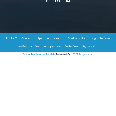
Lo Staff
Contatti
Spazi pubblicitario
Cookie policy
Login/Register
©2026 - Sito Web sviluppato da
Digital Vision Agency ©
Social Media Auto Publish
Powered By :
XYZScripts.com