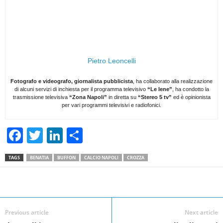
Pietro Leoncelli
Fotografo e videografo, giornalista pubblicista
, ha collaborato alla realizzazione
di alcuni servizi di inchiesta per il programma televisivo
“Le Iene”
, ha condotto la
trasmissione televisiva
“Zona Napoli”
in diretta su
“Stereo 5 tv”
ed è opinionista
per vari programmi televisivi e radiofonici.
F
T
Li
S
a
wi
n
h
TAGS
BENATIA
BUFFON
CALCIO NAPOLI
CROZZA
c
tt
k
ar
e
er
e
e
Facebook
Linkedin
Twit
Share
b
dI
o
n
Previous article
Next article