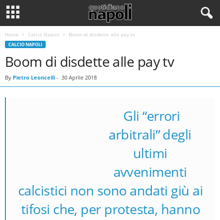
Home
Calcio Napoli
Boom di disdette alle pay tv
CALCIO NAPOLI
Boom di disdette alle pay tv
By
Pietro Leoncelli
-
30 Aprile 2018
Gli “errori
arbitrali” degli
ultimi
avvenimenti
calcistici non sono andati giù ai
tifosi che, per protesta, hanno