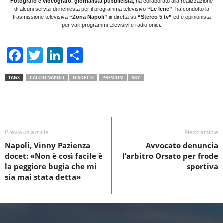
Fotografo e videografo, giornalista pubblicista
, ha collaborato alla realizzazione
di alcuni servizi di inchiesta per il programma televisivo
“Le Iene”
, ha condotto la
trasmissione televisiva
“Zona Napoli”
in diretta su
“Stereo 5 tv”
ed è opinionista
per vari programmi televisivi e radiofonici.
F
T
Li
S
a
wi
n
h
TAGS
CALCIO NAPOLI
DISDETTE
PREMIUM
SKY
c
tt
k
ar
e
er
e
e
Facebook
Linkedin
Twit
Share
b
dI
o
n
Previous article
Next article
Napoli, Vinny Pazienza
Avvocato denuncia
o
docet: «Non è così facile è
l’arbitro Orsato per frode
k
la peggiore bugia che mi
sportiva
sia mai stata detta»