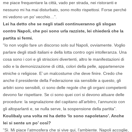
me piace frequentare la città, vado per strada, nei ristoranti e
nessuno mi ha mai disturbato, sono molto rispettosi. Forse perché
mi vedono un po’ vecchio…”.
Lei ha detto che se negli stadi continueranno gli slogan
contro Napoli, che poi sono urla razziste, lei chiederà che la
partita si fermi.
“Io non voglio fare un discorso solo sul Napoli, ovviamente. Voglio
parlare degli stadi italiani e della lotta contro ogni intolleranza. Una
cosa sono i cori e gli striscioni divertenti, altro le manifestazioni di
odio e la demonizzazione di città, colori della pelle, appartenenze
etniche o religiose. E’ un malcostume che deve finire. Credo che
anche il presidente della Federazione sia sensibile a questo, gli
arbitri sono sensibili, ci sono delle regole che gli organi competenti
devono far rispettare. Se ci sono quei cori si devono attuare delle
procedure: la segnalazione del capitano all’arbitro, l’annuncio con
gli altoparlanti e, se nulla serve, la sospensione della partita”.
Koulibaly una volta mi ha detto ‘Io sono napoletano’. Anche
lei si sente un po’ così?
“Sì. Mi piace l’atmosfera che si vive qui, l’ambiente. Napoli accoglie,