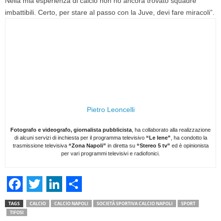
Nella mia esperienza di calcio non ho ancora trovato squadre
imbattibili. Certo, per stare al passo con la Juve, devi fare miracoli”.
Pietro Leoncelli
Fotografo e videografo, giornalista pubblicista
, ha collaborato alla realizzazione
di alcuni servizi di inchiesta per il programma televisivo
“Le Iene”
, ha condotto la
trasmissione televisiva
“Zona Napoli”
in diretta su
“Stereo 5 tv”
ed è opinionista
per vari programmi televisivi e radiofonici.
F
T
L
S
TAGS
CALCIO
CALCIO NAPOLI
SOCIETÀ SPORTIVA CALCIO NAPOLI
SPORT
a
w
i
h
TIFOSI