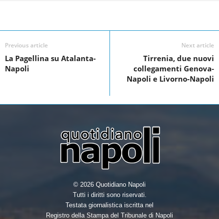
c
i
n
a
Facebook
Linkedin
Twit
Share
e
t
k
r
b
t
e
e
Previous article
Next article
o
e
d
La Pagellina su Atalanta-
Tirrenia, due nuovi
Napoli
collegamenti Genova-
o
r
I
Napoli e Livorno-Napoli
k
n
© 2026 Quotidiano Napoli
Tutti i diritti sono riservati.
Testata giornalistica iscritta nel
Registro della Stampa del Tribunale di Napoli