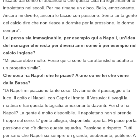
riscatto dal senso di abbandono che questa città ha legittimamente
introiettato nei secoli. Per me rimane un gioco. Bello, emozionante.
Ancora mi diverto, ancora lo faccio con passione. Sento tanta gente
del calcio dire che non riesce a dormire per la pressione. Io dormo
sempre”.
Lei pensa sia immaginabile, per esempio qui a Napoli, un’idea
del manager che resta per diversi anni come è per esempio nel
calcio inglese?
“Mi piacerebbe molto. Forse qui ci sono le caratteristiche adatte a
un progetto simile”.
Che cosa ha Napoli che le piace? A uno come lei che viene
dalla Bassa?
“Di Napoli mi piacciono tante cose. Ovviamente il paesaggio e la
luce. Il golfo di Napoli, con Capri di fronte. Il Vesuvio: ti svegli la
mattina e hai questa fotografia emozionante davanti. Poi che ha
Napoli? La gente è molto disponibile. Il napoletano non si prende
troppo sul serio. E’ gente allegra, disponibile, aperta. Mi piace poi la
passione che c’è dietro questa squadra. Passione e rispetto. Tutti
pensano che Napoli sia sempre un grande, esuberante, putiferio. A