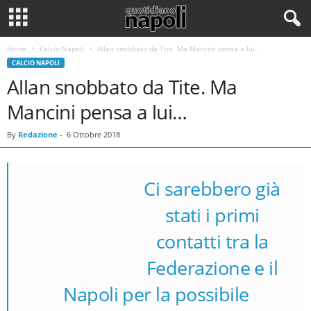
Home
Calcio Napoli
Allan snobbato da Tite. Ma Mancini pensa a lui…
CALCIO NAPOLI
Allan snobbato da Tite. Ma
Mancini pensa a lui…
By
Redazione
-
6 Ottobre 2018
Ci sarebbero già
stati i primi
contatti tra la
Allan
Federazione e il
Napoli per la possibile